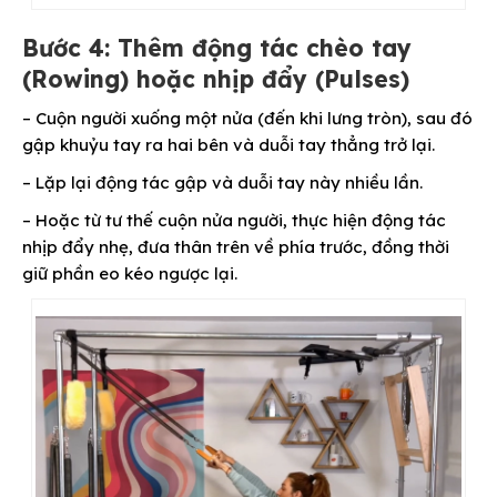
Bước 4: Thêm động tác chèo tay
(Rowing) hoặc nhịp đẩy (Pulses)
– Cuộn người xuống một nửa (đến khi lưng tròn), sau đó
gập khuỷu tay ra hai bên và duỗi tay thẳng trở lại.
– Lặp lại động tác gập và duỗi tay này nhiều lần.
– Hoặc t
ừ tư thế cuộn nửa người, thực hiện động tác
nhịp đẩy nhẹ, đưa thân trên về phía trước, đồng thời
giữ phần eo kéo ngược lại.