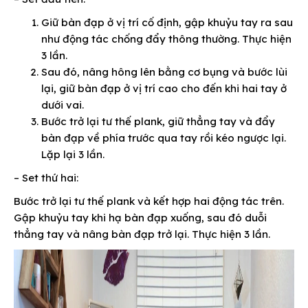
Giữ bàn đạp ở vị trí cố định, gập khuỷu tay ra sau
như động tác chống đẩy thông thường. Thực hiện
3 lần.
Sau đó, nâng hông lên bằng cơ bụng và bước lùi
lại, giữ bàn đạp ở vị trí cao cho đến khi hai tay ở
dưới vai.
Bước trở lại tư thế plank, giữ thẳng tay và đẩy
bàn đạp về phía trước qua tay rồi kéo ngược lại.
Lặp lại 3 lần.
–
Set thứ hai
:
Bước trở lại tư thế plank và kết hợp hai động tác trên.
Gập khuỷu tay khi hạ bàn đạp xuống, sau đó duỗi
thẳng tay và nâng bàn đạp trở lại. Thực hiện 3 lần.