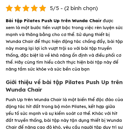
5/5 - (2 bình chọn)
Bài tập Pilates Push Up trên Wunda Chair
được
xem là một bước tiến vượt bậc trong việc rèn luyện sức
mạnh và thăng bằng cho cơ thể. Sử dụng thiết bị
Wunda Chair để thực hiện động tác chống đẩy, bài tập
này mang lại lợi ích vượt trội so với bài tập truyền
thống, đặc biệt là về khả năng ổn định và điều phối cơ
thể. Hãy cùng tìm hiểu cách thực hiện bài tập này để
nâng tầm sức khỏe và sức bền của bạn
Giới thiệu về bài tập Pilates Push Up trên
Wunda Chair
Push Up trên Wunda Chair là một biến thể độc đáo của
động tác hít đất trong bộ môn Pilates, kết hợp giữa
yếu tố sức mạnh và sự kiểm soát cơ thể. Khác với hít
đất truyền thống, bài tập này tận dụng thiết bị Wunda
Chair để nâng cao độ khó, yêu cầu người tập duy trì sự