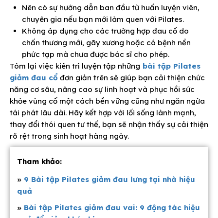
Nên có sự hướng dẫn ban đầu từ huấn luyện viên,
chuyên gia nếu bạn mới làm quen với Pilates.
Không áp dụng cho các trường hợp đau cổ do
chấn thương mới, gãy xương hoặc có bệnh nền
phức tạp mà chưa được bác sĩ cho phép.
Tóm lại việc kiên trì luyện tập những
bài tập Pilates
giảm đau cổ
đơn giản trên sẽ giúp bạn cải thiện chức
năng cơ sâu, nâng cao sự linh hoạt và phục hồi sức
khỏe vùng cổ một cách bền vững cũng như ngăn ngừa
tái phát lâu dài. Hãy kết hợp với lối sống lành mạnh,
thay đổi thói quen tư thế, bạn sẽ nhận thấy sự cải thiện
rõ rệt trong sinh hoạt hàng ngày.
Tham khảo:
»
9 Bài tập Pilates giảm đau lưng tại nhà hiệu
quả
»
Bài tập Pilates giảm đau vai: 9 động tác hiệu