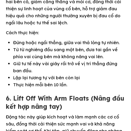
hai bên cổ, giảm căng thẳng và mỏi cơ, đồng thời cải
thiện sự linh hoạt của vùng cổ bên, hỗ trợ giảm đau
hiệu quả cho những người thường xuyên bị đau cổ do
ngồi lâu hoặc tư thế sai lệch.
Cách thực hiện:
Đứng hoặc ngồi thẳng, giữa vai thả lỏng tự nhiên.
Từ từ nghiêng đầu sang một bên, đưa tai gần về
phía vai cùng bên mà không nâng vai lên.
Giữ tư tế này vài giây rồi trở về vị trí thẳng đứng
ban đầu.
Lặp lại tương tự với bên còn lại
Thực hiện mỗi bên 10 lần.
6. Lift Off With Arm Floats (Nâng đầu
kết hợp nâng tay)
Động tác này giúp kích hoạt và làm mạnh các cơ cổ
sâu, đồng thời cải thiện sức mạnh vai và khả năng
kiểm soát cơ thể. Khi tập, giữ chuyển động nhẹ nhàng,