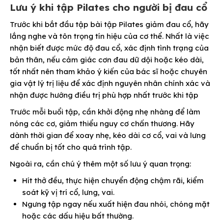
Lưu ý khi tập Pilates cho người bị đau cổ
Trước khi bắt đầu tập bài tập Pilates giảm đau cổ, hãy
lắng nghe và tôn trọng tín hiệu của cơ thể. Nhất là việc
nhận biết được mức độ đau cổ, xác định tình trạng của
bản thân, nếu cảm giác cơn đau dữ dội hoặc kéo dài,
tốt nhất nên tham khảo ý kiến của bác sĩ hoặc chuyên
gia vật lý trị liệu để xác định nguyên nhân chính xác và
nhận được hướng điều trị phù hợp nhất trước khi tập
Trước mỗi buổi tập, cần khởi động nhẹ nhàng để làm
nóng các cơ, giảm thiểu nguy cơ chấn thương. Hãy
dành thời gian để xoay nhẹ, kéo dài cơ cổ, vai và lưng
để chuẩn bị tốt cho quá trình tập.
Ngoài ra, cần chú ý thêm một số lưu ý quan trọng:
Hít thở đều, thực hiện chuyển động chậm rãi, kiểm
soát kỹ vị trí cổ, lưng, vai.
Ngưng tập ngay nếu xuất hiện đau nhói, chóng mặt
hoặc các dấu hiệu bất thường.