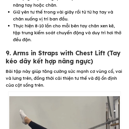
nâng tay hoặc chân.
Giữ yên tư thế trong vài giây rồi từ từ hạ tay và
chân xuống vị trí ban đầu.
Thực hiện 8-10 lần cho mỗi bên tay chân xen kẽ,
tập trung kiểm soát chuyển động và duy trì hơi thở
đều đặn.
9. Arms in Straps with Chest Lift (Tay
kéo dây kết hợp nâng ngực)
Bài tập này giúp tăng cường sức mạnh cơ vùng cổ, vai
và lưng trên, đồng thời cải thiện tư thế và độ ổn định
của cột sống trên.