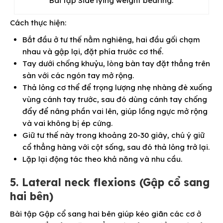
Bài tập Side lying weight bearing.
Cách thực hiện:
Bắt đầu ở tư thế nằm nghiêng, hai đầu gối chạm
nhau và gập lại, đặt phía trước cơ thể.
Tay dưới chống khuỷu, lòng bàn tay đặt thẳng trên
sàn với các ngón tay mở rộng.
Thả lỏng cơ thể để trọng lượng nhẹ nhàng đè xuống
vùng cánh tay trước, sau đó dùng cánh tay chống
đẩy để nâng phần vai lên, giúp lồng ngực mở rộng
và vai không bị ép cứng.
Giữ tư thế này trong khoảng 20-30 giây, chú ý giữ
cổ thẳng hàng với cột sống, sau đó thả lỏng trở lại.
Lặp lại động tác theo khả năng và nhu cầu.
5. Lateral neck flexions (Gập cổ sang
hai bên)
Bài tập Gập cổ sang hai bên giúp kéo giãn các cơ ở