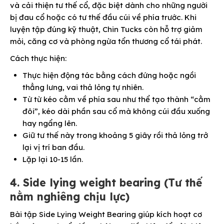
và cải thiện tư thế cổ, đặc biệt dành cho những người
bị đau cổ hoặc có tư thế đầu cúi về phía trước. Khi
luyện tập đúng kỹ thuật, Chin Tucks còn hỗ trợ giảm
mỏi, căng cơ và phòng ngừa tổn thương cổ tái phát.
Cách thực hiện:
Thực hiện động tác bằng cách đứng hoặc ngồi
thẳng lưng, vai thả lỏng tự nhiên.
Từ từ kéo cằm về phía sau như thể tạo thành “cằm
đôi”, kéo dài phần sau cổ mà không cúi đầu xuống
hay ngẩng lên.
Giữ tư thế này trong khoảng 5 giây rồi thả lỏng trở
lại vị trí ban đầu.
Lặp lại 10-15 lần.
4. Side lying weight bearing (Tư thế
nằm nghiêng chịu lực)
Bài tập Side Lying Weight Bearing giúp kích hoạt cơ