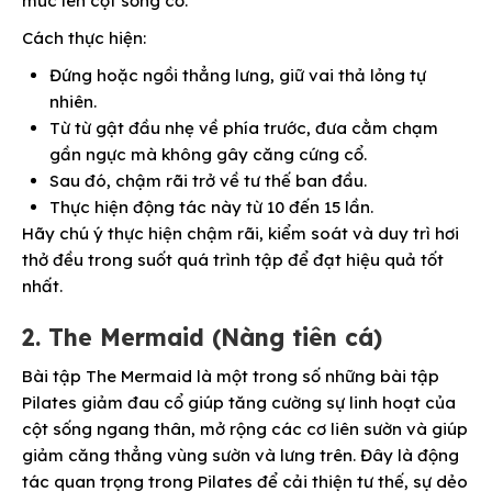
mức lên cột sống cổ.
Cách thực hiện:
Đứng hoặc ngồi thẳng lưng, giữ vai thả lỏng tự
nhiên.
Từ từ gật đầu nhẹ về phía trước, đưa cằm chạm
gần ngực mà không gây căng cứng cổ.
Sau đó, chậm rãi trở về tư thế ban đầu.
Thực hiện động tác này từ 10 đến 15 lần.
Hãy chú ý thực hiện chậm rãi, kiểm soát và duy trì hơi
thở đều trong suốt quá trình tập để đạt hiệu quả tốt
nhất.
2. The Mermaid (Nàng tiên cá)
Bài tập The Mermaid là một trong số những bài tập
Pilates giảm đau cổ giúp tăng cường sự linh hoạt của
cột sống ngang thân, mở rộng các cơ liên sườn và giúp
giảm căng thẳng vùng sườn và lưng trên. Đây là động
tác quan trọng trong Pilates để cải thiện tư thế, sự dẻo