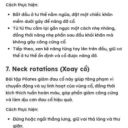
Cách thực hiện:
Bắt đầu ở tư thế nằm ngửa, đặt một chiếc khăn
mềm dưới gáy để nâng đỡ cổ.
Từ từ thu cằm lại gần ngực một cách nhẹ nhàng,
đồng thời nâng nhẹ phần sau đầu khỏi khăn mà
không gây căng cứng cổ.
Tiếp theo, xen kẽ nâng từng tay lên trên đầu, giữ cơ
thể ở tư thế ổn định và cổ được nâng đỡ.
7. Neck rotations (Xoay cổ)
Bài tập Pilates giảm đau cổ này giúp tăng phạm vi
chuyển động và sự linh hoạt của vùng cổ, đồng thời
kích thích tuần hoàn máu, góp phần giảm căng cứng
và làm dịu cơn đau cổ hiệu quả.
Cách thực hiện:
Đứng hoặc ngồi thẳng lưng, giữ vai thả lỏng và thư
giãn.