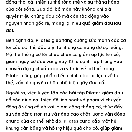
đồng thời cải thiện tư thế tổng thể và sự thẳng hàng
của cột sống. Qua đó, bộ môn này không chỉ giải
quyết triệu chứng đau cổ mà còn tác động vào
nguyên nhân gốc rễ, mang lại hiệu quả giảm đau lâu
dài.
Bên cạnh đó, Pilates giúp tăng cường sức mạnh các cơ
lõi của cơ thể, đặc biệt là những cơ nâng đỡ cột sống.
Một hệ thống cơ lõi chắc chắn sẽ giảm áp lực lên cổ,
giảm nguy cơ đau vùng này. Khía cạnh tập trung vào
chuyển động chuẩn xác và ý thức về cơ thể trong
Pilates cũng góp phần điều chỉnh các sai lệch về tư
thế, vốn là nguyên nhân phổ biến gây đau cổ.
Ngoài ra, việc luyện tập các bài tập Pilates giảm đau
cổ còn giúp cải thiện độ linh hoạt và phạm vi chuyển
động ở vùng cổ và vai, giảm căng thẳng cơ, thúc đẩy
sự vận động trơn tru và nâng cao chất lượng vận động
chung của cơ thể. Nhờ đó, Pilates cung cấp một hệ
khung cân bằng và hỗ trợ hiệu quả cho cổ, giúp giảm