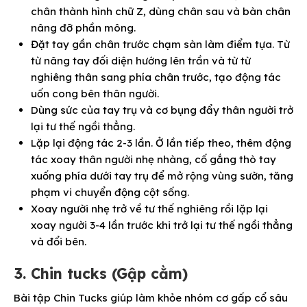
chân thành hình chữ Z, dùng chân sau và bàn chân
nâng đỡ phần mông.
Đặt tay gần chân trước chạm sàn làm điểm tựa. Từ
từ nâng tay đối diện hướng lên trần và từ từ
nghiêng thân sang phía chân trước, tạo động tác
uốn cong bên thân người.
Dùng sức của tay trụ và cơ bụng đẩy thân người trở
lại tư thế ngồi thẳng.
Lặp lại động tác 2-3 lần. Ở lần tiếp theo, thêm động
tác xoay thân người nhẹ nhàng, cố gắng thò tay
xuống phía dưới tay trụ để mở rộng vùng sườn, tăng
phạm vi chuyển động cột sống.
Xoay người nhẹ trở về tư thế nghiêng rồi lặp lại
xoay người 3-4 lần trước khi trở lại tư thế ngồi thẳng
và đổi bên.
3. Chin tucks (Gập cằm)
Bài tập Chin Tucks giúp làm khỏe nhóm cơ gấp cổ sâu