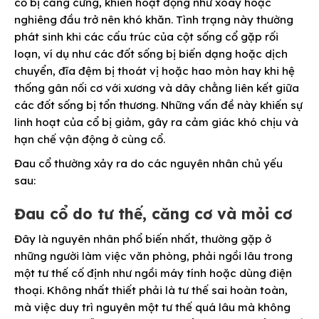
cổ bị căng cứng, khiến hoạt động như xoay hoặc
nghiêng đầu trở nên khó khăn. Tình trạng này thường
phát sinh khi các cấu trúc của cột sống cổ gặp rối
loạn, ví dụ như các đốt sống bị biến dạng hoặc dịch
chuyển, đĩa đệm bị thoát vị hoặc hao mòn hay khi hệ
thống gân nối cơ với xương và dây chằng liên kết giữa
các đốt sống bị tổn thương. Những vấn đề này khiến sự
linh hoạt của cổ bị giảm, gây ra cảm giác khó chịu và
hạn chế vận động ở cùng cổ.
Đau cổ thường xảy ra do các nguyên nhân chủ yếu
sau:
Đau cổ do tư thế, căng cơ và mỏi cơ
Đây là nguyên nhân phổ biến nhất, thường gặp ở
những người làm việc văn phòng, phải ngồi lâu trong
một tư thế cố định như ngồi máy tính hoặc dùng điện
thoại. Không nhất thiết phải là tư thế sai hoàn toàn,
mà việc duy trì nguyên một tư thế quá lâu mà không