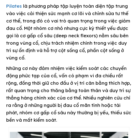
Pilates
là phương pháp tập luyện toàn diện tập trung
vào việc cải thiện sức mạnh cơ lõi và chỉnh sửa tư thế
cơ thể, trong đó có vai trò quan trọng trong việc giảm
đau cổ. Một nhóm cơ nhỏ nhưng cực kỳ thiết yếu được
gọi là cơ gấp cổ sâu (deep neck flexors) nằm sâu bên
trong vùng cổ, chịu trách nhiệm chính trong việc duy
trì sự ổn định và hỗ trợ cột sống cổ, phần cột sống ở
vùng cổ.
Những cơ này đảm nhiệm việc kiểm soát các chuyển
động phức tạp của cổ, vốn có phạm vi đa chiều rất
rộng, đồng thời giữ cho đầu ở vị trí cân bằng thích hợp,
rất quan trọng cho thăng bằng toàn thân và duy trì sự
thẳng hàng chính xác của cơ thể. Nhiều nghiên cứu chỉ
ra rằng ở những người bị đau cổ mãn tính hoặc tái
phát, nhóm cơ gấp cổ sâu này thường bị yếu, thiếu sức
bền và mất kiểm soát.