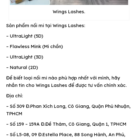
Wings Lashes.
Sản phẩm nối mi tại Wings Lashes:
– UltraLight (5D)
– Flawless Mink (Mi chồn)
– UltraLight (3D)
– Natural (2D)
Để biết loại nối mi nào phù hợp nhất với mình, hãy
nhắn tin cho Wings Lashes để được tư vấn chính xác.
Địa chỉ:
– Số 309 Đ.Phan Xích Long, Cô Giang, Quận Phú Nhuận,
TPHCM
– Số 159 – 159A Đ.Đề Thám, Cô Giang, Quận 1, TPHCM
– Số L5-08, 09 Đ.Estella Place, 88 Song Hành, An Phú,