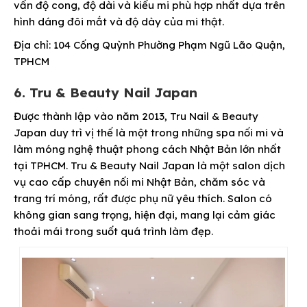
vấn độ cong, độ dài và kiểu mi phù hợp nhất dựa trên
hình dáng đôi mắt và độ dày của mi thật.
Địa chỉ: 104 Cống Quỳnh Phường Phạm Ngũ Lão Quận,
TPHCM
6. Tru & Beauty Nail Japan
Được thành lập vào năm 2013, Tru Nail & Beauty
Japan duy trì vị thế là một trong những spa nối mi và
làm móng nghệ thuật phong cách Nhật Bản lớn nhất
tại TPHCM. Tru & Beauty Nail Japan là một salon dịch
vụ cao cấp chuyên nối mi Nhật Bản, chăm sóc và
trang trí móng, rất được phụ nữ yêu thích. Salon có
không gian sang trọng, hiện đại, mang lại cảm giác
thoải mái trong suốt quá trình làm đẹp.