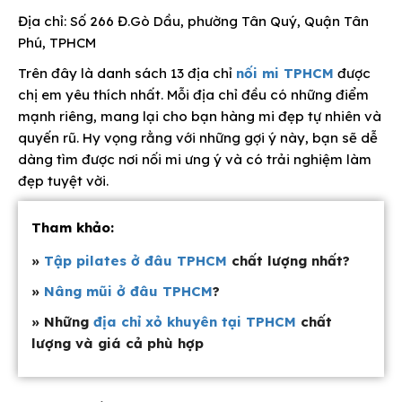
Địa chỉ: Số 266 Đ.Gò Dầu, phường Tân Quý, Quận Tân
Phú, TPHCM
Trên đây là danh sách 13 địa chỉ
nối mi TPHCM
được
chị em yêu thích nhất. Mỗi địa chỉ đều có những điểm
mạnh riêng, mang lại cho bạn hàng mi đẹp tự nhiên và
quyến rũ. Hy vọng rằng với những gợi ý này, bạn sẽ dễ
dàng tìm được nơi nối mi ưng ý và có trải nghiệm làm
đẹp tuyệt vời.
Tham khảo:
»
Tập pilates ở đâu TPHCM
chất lượng nhất?
»
Nâng mũi ở đâu TPHCM
?
» Những
địa chỉ xỏ khuyên tại TPHCM
chất
lượng và giá cả phù hợp