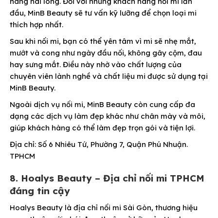
hàng hài lòng. Đối với những khách hàng nối mi lần
đầu, MinB Beauty sẽ tư vấn kỹ lưỡng để chọn loại mi
thích hợp nhất.
Sau khi nối mi, bạn có thể yên tâm vì mi sẽ nhẹ mắt,
mướt và cong như ngày đầu nối, không gây cộm, đau
hay sưng mắt. Điều này nhờ vào chất lượng của
chuyên viên lành nghề và chất liệu mi được sử dụng tại
MinB Beauty.
Ngoài dịch vụ nối mi, MinB Beauty còn cung cấp đa
dạng các dịch vụ làm đẹp khác như chân mày và môi,
giúp khách hàng có thể làm đẹp trọn gói và tiện lợi.
Địa chỉ: Số 6 Nhiêu Tứ, Phường 7, Quận Phú Nhuận.
TPHCM
8. Hoalys Beauty – Địa chỉ nối mi TPHCM
đáng tin cậy
Hoalys Beauty là địa chỉ nối mi Sài Gòn, thương hiệu