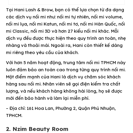
Tại Hani Lash & Brow, bạn có thể lựa chọn từ đa dạng
các dịch vụ nối mi như: nối mi tự nhiên, nối mi volume,
nối mi lụa, nối mi Katun, nối mi tơ, nối mi Hàn Quốc, nối
mi Classic, nối mi 3D và hơn 27 kiểu nối mi khác. Mỗi
dịch vụ đều được thực hiện theo quy trình an toàn, nhẹ
nhàng và thoải mái. Ngoài ra, Hani còn thiết kế dáng
mi riêng theo yêu cầu của khách.
Với hơn 5 năm hoạt động, trung tâm nối mi TPHCM này
luôn đảm bảo an toàn cao trong từng quy trình nối mi.
Một điểm mạnh của Hani là dịch vụ chăm sóc khách
hàng sau nối mi. Nhân viên sẽ gọi điện kiểm tra chất
lượng, và nếu khách hàng không hài lòng, họ sẽ được
mời đến bảo hành và làm lại miễn phí.
– Địa chỉ: 161 Hoa Lan, Phường 2, Quận Phú Nhuận,
TPHCM.
2. Nzim Beauty Room