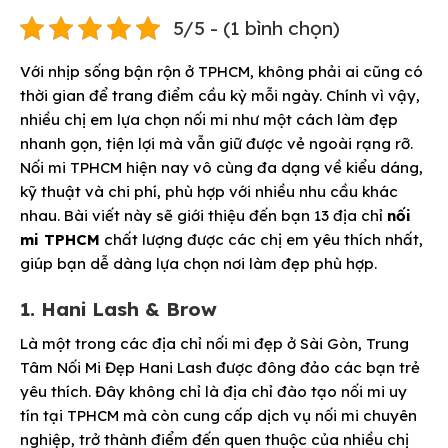
5/5 - (1 bình chọn)
Với nhịp sống bận rộn ở TPHCM, không phải ai cũng có
thời gian để trang điểm cầu kỳ mỗi ngày. Chính vì vậy,
nhiều chị em lựa chọn nối mi như một cách làm đẹp
nhanh gọn, tiện lợi mà vẫn giữ được vẻ ngoài rạng rỡ.
Nối mi TPHCM hiện nay vô cùng đa dạng về kiểu dáng,
kỹ thuật và chi phí, phù hợp với nhiều nhu cầu khác
nhau.
Bài viết này sẽ giới thiệu đến bạn 13 địa chỉ
nối
mi TPHCM
chất lượng được các chị em yêu thích nhất,
giúp bạn dễ dàng lựa chọn nơi làm đẹp phù hợp.
1. Hani Lash & Brow
Là một trong các địa chỉ nối mi đẹp ở Sài Gòn, Trung
Tâm Nối Mi Đẹp Hani Lash được đông đảo các bạn trẻ
yêu thích. Đây không chỉ là địa chỉ đào tạo nối mi uy
tín tại TPHCM mà còn cung cấp dịch vụ nối mi chuyên
nghiệp, trở thành điểm đến quen thuộc của nhiều chị