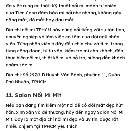
đa việc rụng mi thật. Kỹ thuật nối mi mảnh tự nhiên
của Tien Casa đảm bảo mi nối nhẹ nhàng, không gây
nặng mắt, đỏ mắt hay đau mắt.
Địa chỉ nối mi TPHCM này cũng nổi tiếng với sự tận tình,
chuyên nghiệp và làm việc có tâm của đội ngũ nhân
viên. Từng nhân viên ở đây đều chỉn chu và tỉ mỉ trong
từng công đoạn, từ tư vấn, kiểm tra mi cho khách, đến
thực hiện nối mi, thiết kế mi và hỗ trợ, hướng dẫn khách
chăm sóc mi.
Địa chỉ: Số 297/1 Đ.Huỳnh Văn Bánh, phường 11, Quận
Phú Nhuận, TPHCM
11. Salon Nối Mi Mít
Nếu bạn đang tìm kiếm một nơi để có đôi mắt đẹp hút
hồn, xinh xắn và dễ thương, hãy đến ngay Salon Nối Mi
Mít. Đây là một địa chỉ nối mi đẹp và uy tín, được rất
nhiều chị em tại TPHCM yêu thích.