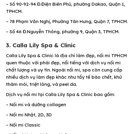
– Số 90-92-94 Đ.Điện Biên Phủ, phường Dakao, Quận 1,
TPHCM.
– 78 Phạm Văn Nghị, Phường Tân Hưng, Quận 7, TPHCM.
– Số 46 Đ.Nguyễn Thông, phường 9, Quận 3, TPHCM.
3. Calla Lily Spa & Clinic
Calla Lily Spa & Clinic là địa chỉ làm đẹp, nối mi TPHCM
quen thuộc với phái đẹp, nổi tiếng với dịch vụ nối mi
chất lượng và uy tín. Ngoài nối mi, spa còn cung cấp
nhiều dịch vụ làm đẹp khác như tẩy tế bào chết, khử
thâm môi, triệt lông, và peel da.
Dịch vụ nối mi tại Calla Lily Spa & Clinic bao gồm:
– Nối mi và dưỡng collagen
– Nối mi Nhật, 2D, 3D
– Nối mi Classic