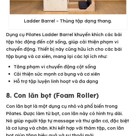
Ladder Barrel – Thùng tập dạng thang.
Dụng cụ Pilates Ladder Barrel khuyến khích các bài
tập tác động đến cột sống, giúp cải thiện phạm vi
chuyển động. Thiết bị này cũng hữu ích cho các bài
tập bụng và cơ xiên, mang lại các lợi ích như:
Tăng phạm vi chuyển động cột sống
Cải thiện sức mạnh cơ bụng và cơ xiên
Hỗ trợ tập luyện linh hoạt và đa dạng
8. Con lăn bọt (Foam Roller)
Con lăn bọt là một dụng cụ nhỏ và phổ biến trong
Pilates. Được làm từ bọt, con lăn này có hình trụ dài.
Nó giúp người tập tự massage và thư giãn cơ, đặc biệt
là cơ lưng và chân. Khi kết hợp với thảm tập, con lăn
bọt giúp tăng hiệu quả và sự thoải mái.