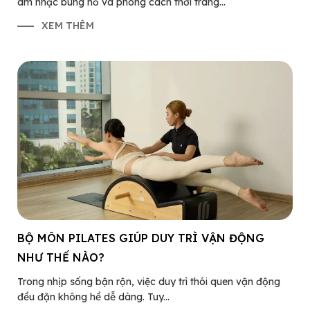
âm nhạc bùng nổ và phong cách thời trang...
XEM THÊM
BỘ MÔN PILATES GIÚP DUY TRÌ VẬN ĐỘNG
NHƯ THẾ NÀO?
Trong nhịp sống bận rộn, việc duy trì thói quen vận động
đều đặn không hề dễ dàng. Tuy...