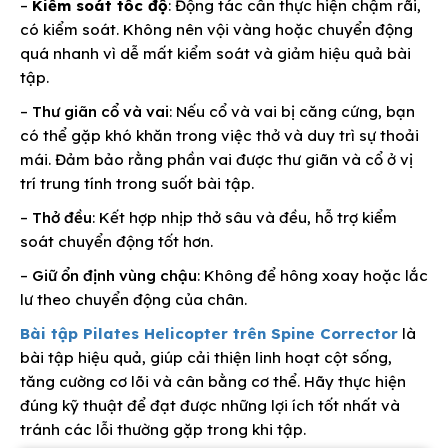
–
Kiểm soát tốc độ
: Động tác cần thực hiện chậm rãi,
có kiểm soát. Không nên vội vàng hoặc chuyển động
quá nhanh vì dễ mất kiểm soát và giảm hiệu quả bài
tập.
–
Thư giãn cổ và vai
: Nếu cổ và vai bị căng cứng, bạn
có thể gặp khó khăn trong việc thở và duy trì sự thoải
mái. Đảm bảo rằng phần vai được thư giãn và cổ ở vị
trí trung tính trong suốt bài tập.
–
Thở đều
: Kết hợp nhịp thở sâu và đều, hỗ trợ kiểm
soát chuyển động tốt hơn.
–
Giữ ổn định vùng chậu
: Không để hông xoay hoặc lắc
lư theo chuyển động của chân.
Bài tập Pilates Helicopter trên Spine Corrector
là
bài tập hiệu quả, giúp cải thiện linh hoạt cột sống,
tăng cường cơ lõi và cân bằng cơ thể. Hãy thực hiện
đúng kỹ thuật để đạt được những lợi ích tốt nhất và
tránh các lỗi thường gặp trong khi tập.