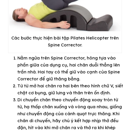
Các bước thực hiện bài tập Pilates Helicopter trên
Spine Corrector.
Nằm ngửa trên Spine Corrector, hông tựa vào
phần giữa của dụng cụ, hai chân duỗi thẳng lên
trần nhà. Hai tay có thể giữ vào cạnh của Spine
Corrector để giữ thăng bằng.
Từ từ mở hai chân ra hai bên theo hình chữ V, siết
chặt cơ bụng, giữ lưng và thân trên ổn định.
Di chuyển chân theo chuyển động xoay tròn từ
từ, hạ thấp chân xuống và vòng qua nhau, giống
như chuyển động của cánh quạt trực thăng. Khi
chân di chuyển, hãy chú ý kết hợp nhịp thở đều
đặn, hít vào khi mở chân ra và thở ra khi khép