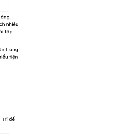
hàng.
ch nhiều
ói tập
ãn trong
iều tiện
 Trí để