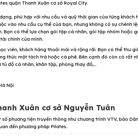
tes quận Thanh Xuân cơ sở Royal City.
 dạng, phù hợp với nhu cầu và quỹ thời gian của từng khách 
uộc vào nhu cầu cụ thể của bạn, nhưng không có sự chênh lệ
. Bạn có thể lựa chọn gói tập cá nhân, gói tập nhóm hoặc g
tài chính của mình.
c viên, khách hàng thoải mái và rộng rãi. Bạn có thể thư gi
ng thức một tách trà hoặc cà phê. Bên cạnh đó còn có rất nh
hư tủ đồ cá nhân, khăn tập, phòng thay đồ,…
 Hà Nội
Thanh Xuân cơ sở Nguyễn Tuân
t số phương tiện truyền thông như chương trình VTV, báo Dân
 quan đến phương pháp Pilates.