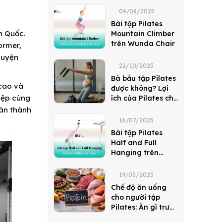
04/08/2025
Bài tập Pilates
n Quốc.
Mountain Climber
trên Wunda Chair
ormer,
luyện
22/10/2025
Bà bầu tập Pilates
 cao và
được không? Lợi
hiệp cùng
ích của Pilates cho
mẹ bầu giúp thai
oàn thành
kỳ khỏe mạnh
16/07/2025
Bài tập Pilates
Half and Full
Hanging trên
Cadillac
19/05/2025
Chế độ ăn uống
cho người tập
Pilates: Ăn gì trước
và sau buổi tập