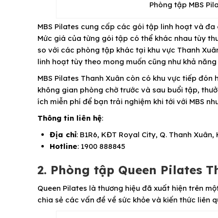
Phòng tập MBS Pila
MBS Pilates cung cấp các gói tập linh hoạt và đa
Mức giá của từng gói tập có thể khác nhau tùy th
so với các phòng tập khác tại khu vực Thanh Xuân
linh hoạt tùy theo mong muốn cũng như khả năng 
MBS Pilates Thanh Xuân còn có khu vực tiếp đón họ
không gian phòng chờ trước và sau buổi tập, thưở
ích miễn phí để bạn trải nghiệm khi tới với MBS n
Thông tin liên hệ
:
Địa chỉ
: B1R6, KĐT Royal City, Q. Thanh Xuân,
Hotline
: 1900 888845
2. Phòng tập Queen Pilates 
Queen Pilates là thương hiệu đã xuất hiện trên mộ
chia sẻ các vấn đề về sức khỏe và kiến thức liên