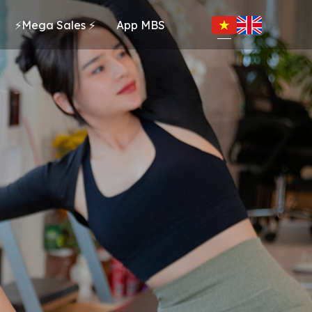
⚡Mega Sales ⚡
App MBS