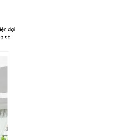
iện đại
ng cá