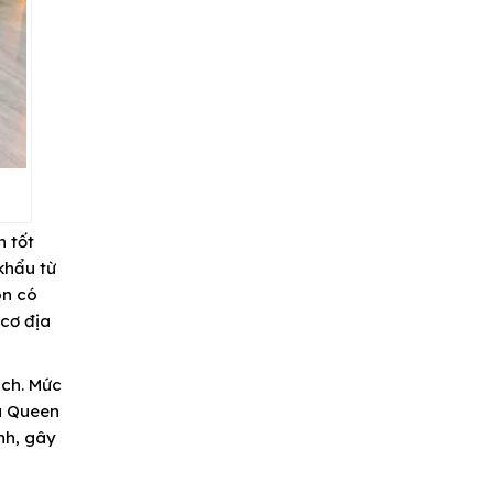
n tốt
khẩu từ
òn có
cơ địa
ách. Mức
ủa Queen
nh, gây