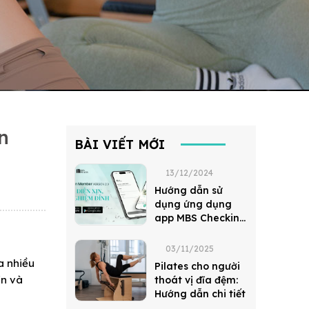
n
BÀI VIẾT MỚI
13/12/2024
Hướng dẫn sử
dụng ứng dụng
app MBS Checkin
Member
03/11/2025
a nhiều
Pilates cho người
ín và
thoát vị đĩa đệm:
Hướng dẫn chi tiết