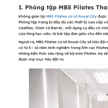
1. Phòng tập MBS Pilates Tha
Không gian tại
MBS Pilates cơ sở Royal City
được t
Phòng tập trang bị đầy đủ các thiết bị cao cấp v
Cadillac, Chair và Barrel… mỗi dụng cụ đều có ch
của từng học viên, từ bài tập đơn giản cho đến nâ
Ngoài ra, MBS Pilates cơ sở Royal City sở hữu độ
có từ 5 – 10 năm kinh nghiệm trong lĩnh vực Pila
những kiến thức sâu rộng về bộ môn Pilates. Họ s
được mọi mục tiêu đặt ra.