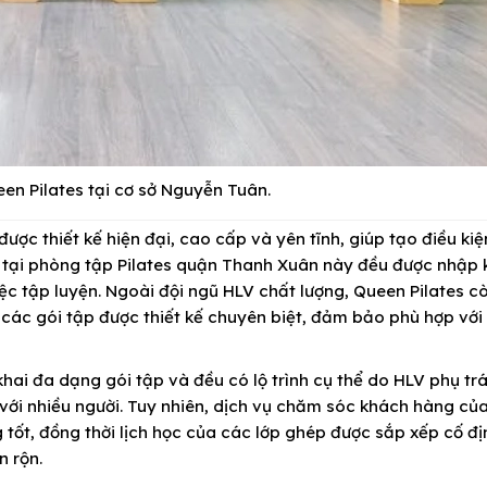
en Pilates tại cơ sở Nguyễn Tuân.
ược thiết kế hiện đại, cao cấp và yên tĩnh, giúp tạo điều kiệ
bị tại phòng tập Pilates quận Thanh Xuân này đều được nhập 
c tập luyện. Ngoài đội ngũ HLV chất lượng, Queen Pilates c
ác gói tập được thiết kế chuyên biệt, đảm bảo phù hợp với 
hai đa dạng gói tập và đều có lộ trình cụ thể do HLV phụ tr
p với nhiều người. Tuy nhiên, dịch vụ chăm sóc khách hàng c
tốt, đồng thời lịch học của các lớp ghép được sắp xếp cố đị
n rộn.